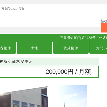
い方も売りたい方も
桔梗
三重県知事(7)第2488号 
中古物件
土地
賃貸物件
お問
貸事務所≪価格変更≫
200,000円 / 月額