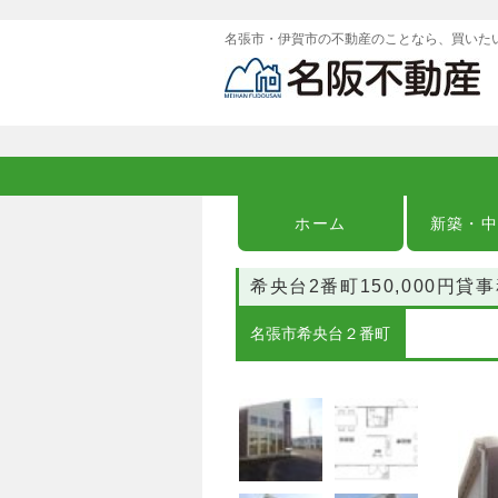
名張市・伊賀市の不動産のことなら、買いた
ホーム
新築・
希央台2番町150,000円
名張市希央台２番町