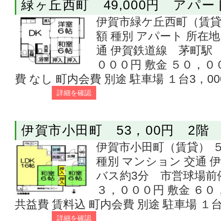
緑ヶ丘西町 49,000円 アパー
伊賀市緑ケ丘西町（賃貸）
額 種別 アパート 所在
通 伊賀鉄道線 茅町駅 
０００円 敷金 ５０，０
費 なし 町内会費 別途 駐車場 １台3，00
詳細を確認
伊賀市小田町 53，00円 2階
伊賀市小田町（賃貸） ５
種別 マンション 交通
バス約3分 市営球場前停
３，０００円 敷金 ６０
共益費 賃料込 町内会費 別途 駐車場 １台
詳細を確認