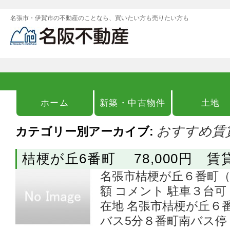
名張市・伊賀市の不動産のことなら、買いたい方も売りたい方も
ホーム
新築・中古物件
土地
おすすめ賃
カテゴリー別アーカイブ:
桔梗が丘6番町 78,000円 賃
名張市桔梗が丘６番町（賃貸）
額 コメント 駐車３台可
在地 名張市桔梗が丘６
バス5分８番町南バス停 歩