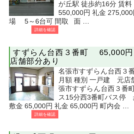
が丘駅 徒歩約16分 賃料 2
550,000円 礼金 275,
場 5～6台可 間取 面 …
詳細を確認
すずらん台西３番町 65,000
店舗部分あり
名張市すずらん台西３番町（
月額 種別 一戸建 元店
張市すずらん台西３番町
ス15分西3番町バス停 歩約
敷金 65,000円 礼金 65,000円 町内会 …
詳細を確認