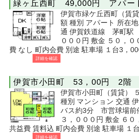
緑ヶ丘西町 49,000円 アパー
伊賀市緑ケ丘西町（賃貸）
額 種別 アパート 所在
通 伊賀鉄道線 茅町駅 
０００円 敷金 ５０，０
費 なし 町内会費 別途 駐車場 １台3，00
詳細を確認
伊賀市小田町 53，00円 2階
伊賀市小田町（賃貸） ５
種別 マンション 交通
バス約3分 市営球場前停
３，０００円 敷金 ６０
共益費 賃料込 町内会費 別途 駐車場 １台
詳細を確認