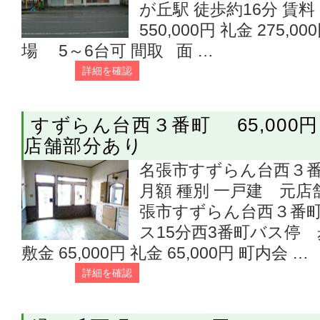
が丘駅 徒歩約16分 賃料 2
550,000円 礼金 275,
場 5～6台可 間取 面 …
詳細を確認
すずらん台西３番町 65,000
店舗部分あり
名張市すずらん台西３番町（
月額 種別 一戸建 元店
張市すずらん台西３番町
ス15分西3番町バス停 歩約
敷金 65,000円 礼金 65,000円 町内会 …
詳細を確認