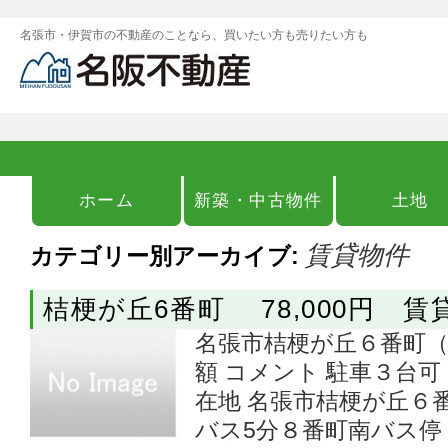
名張市・伊賀市の不動産のことなら、買いたい方も売りたい方も
ホーム
新築・中古物件
土地
賃貸物件
カテゴリー別アーカイブ:
桔梗が丘6番町 78,000円 賃
名張市桔梗が丘６番町（賃貸）
額 コメント 駐車３台可
在地 名張市桔梗が丘６
バス5分８番町南バス停 歩