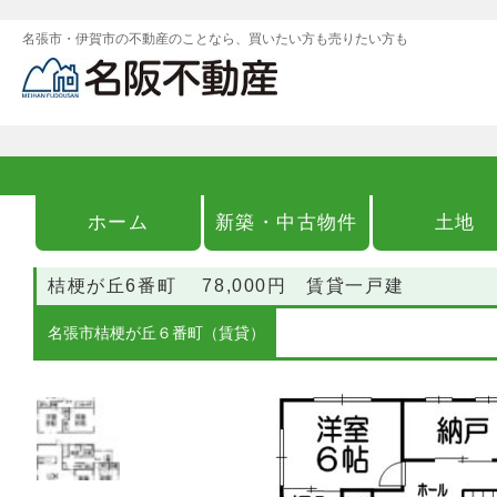
名張市・伊賀市の不動産のことなら、買いたい方も売りたい方も
ホーム
新築・中古物件
土地
桔梗が丘6番町 78,000円 賃貸一戸建
名張市桔梗が丘６番町（賃貸）