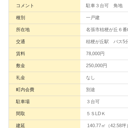
コメント
駐車３台可 角地
種別
一戸建
所在地
名張市桔梗が丘６番
交通
桔梗が丘駅 バス5
賃料
78,000円
敷金
250,000円
礼金
なし
町内会費
別途
駐車場
３台可
間取
５ＳLDＫ
建延
140.77㎡（42.58坪