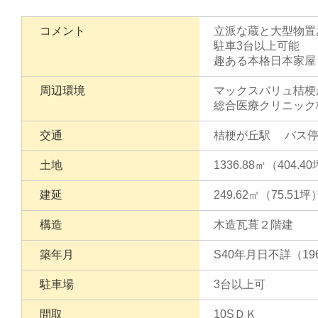
コメント
立派な蔵と大型物置
駐車3台以上可能
趣ある本格日本家屋
周辺環境
マックスバリュ桔梗
総合医療クリニック
交通
桔梗が丘駅 バス停
土地
1336.88㎡（404.4
建延
249.62㎡（75.51坪
構造
木造瓦葺２階建
築年月
S40年月日不詳（19
駐車場
3台以上可
間取
10SＤＫ