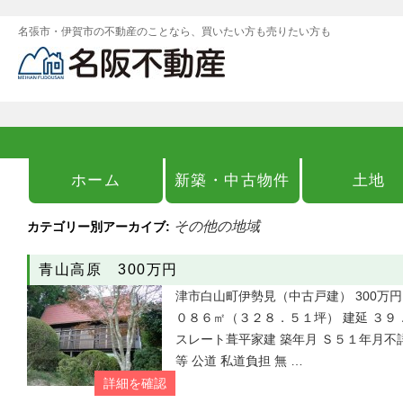
名張市・伊賀市の不動産のことなら、買いたい方も売りたい方も
ホーム
新築・中古物件
土地
その他の地域
カテゴリー別アーカイブ:
青山高原 300万円
津市白山町伊勢見（中古戸建） 300万円
０８６㎡（３２８．５１坪） 建延 ３９
スレート葺平家建 築年月 Ｓ５１年月不詳
等 公道 私道負担 無 …
詳細を確認