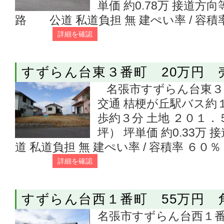
単価 約0.78万 接道方
路 公道 私道負担 無 建ぺい率 / 容積
詳細を確認
すずらん台東３番町 20万円
名張市すずらん台東３番
交通 桔梗が丘駅バス約
歩約３分 土地 ２０１
坪） 坪単価 約0.33
道 私道負担 無 建ぺい率 / 容積率 ６０
詳細を確認
すずらん台西１番町 55万円
名張市すずらん台西１番町