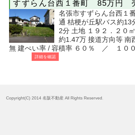
すずらん台西１番町 85万円 
名張市すずらん台西１番町
通 桔梗が丘駅バス約1
2分 土地 １９２．２０㎡
約1.47万 接道方向等
無 建ぺい率 / 容積率 ６０％ ／ １００
詳細を確認
Copyright(C) 2014 名阪不動産 All Rights Reserved.