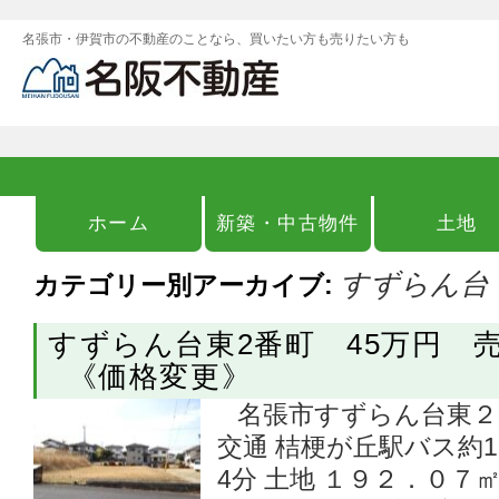
名張市・伊賀市の不動産のことなら、買いたい方も売りたい方も
ホーム
新築・中古物件
土地
すずらん台
カテゴリー別アーカイブ:
すずらん台東2番町 45万円 
《価格変更》
名張市すずらん台東２番
交通 桔梗が丘駅バス約
4分 土地 １９２．０７