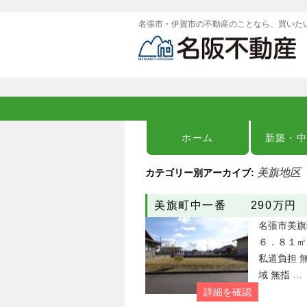
名張市・伊賀市の不動産のことなら、買いた
ホーム
新築・
美旗地区
カテゴリー別アーカイブ:
美旗町中一番 290万円
名張市美旗
６．８１㎡
私道負担 無
域 無指 …
詳細を確認