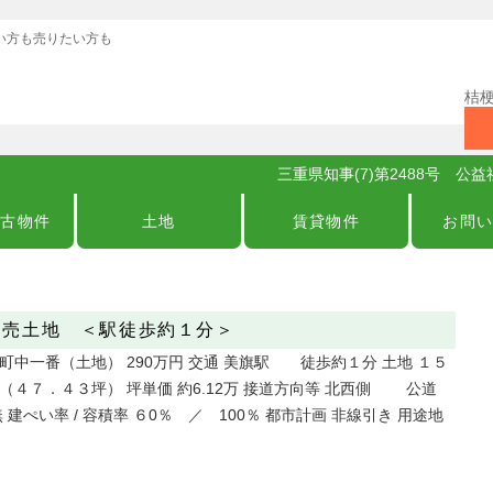
い方も売りたい方も
桔梗
三重県知事(7)第2488号 
中古物件
土地
賃貸物件
お問
 売土地 ＜駅徒歩約１分＞
町中一番（土地） 290万円 交通 美旗駅 徒歩約１分 土地 １５
（４７．４３坪） 坪単価 約6.12万 接道方向等 北西側 公道
 建ぺい率 / 容積率 ６0％ ／ 100％ 都市計画 非線引き 用途地